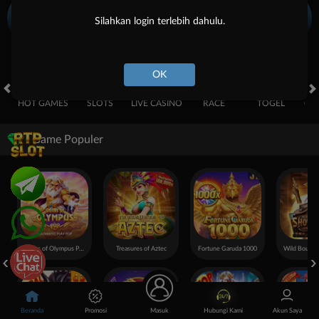
IDR
12,673,171,818
Silahkan login terlebih dahulu.
OK
HOT GAMES
SLOTS
LIVE CASINO
RACE
TOGEL
OL
Game Populer
Gates of Olympus POP
Treasures of Aztec
Fortune Garuda 1000
Beranda
Promosi
Masuk
Hubungi Kami
Akun Saya