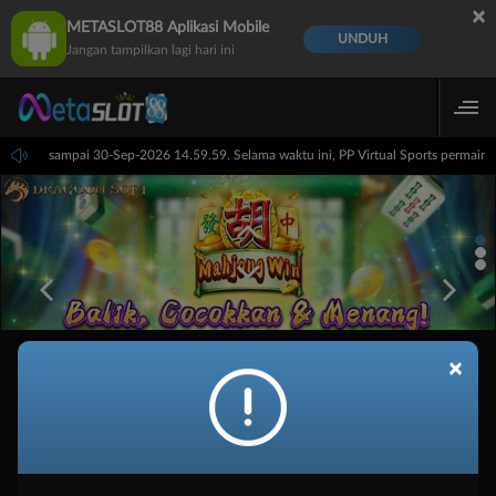
×
METASLOT88 Aplikasi Mobile
UNDUH
Jangan tampilkan lagi hari ini
14.59.59 sampai 30-Sep-2026 14.59.59. Selama waktu ini, PP Virtual Sports permai
×
JACKPOT
PLAY