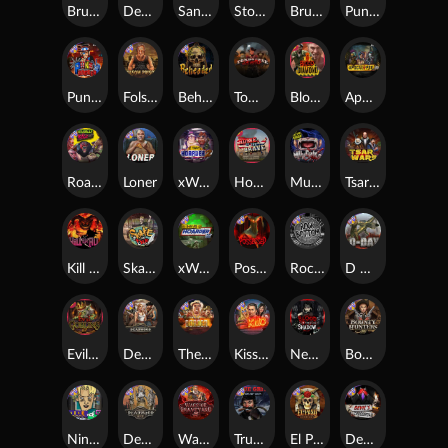
Brute Force: Alien Onslaught
Dead, Dead, or Deader
San Quentin xWays
Stockholm Syndrome
Brute Force
Punk Toilet
Punk Rocker 2
Folsom Prison
Beheaded
Tombstone Slaughter
Blood Diamond
Apocalypse Super xNudge
Roadkill
Loner
xWays Hoarder 2
Home of the Brave
Munchies
Tsar Wars
Kill Em All
Skate or Die
xWays Hoarder xSplit
Possessed
Rock Bottom
D Day
Evil Goblins xBomb
Deadwood xNudge
The Border
Kiss My Chainsaw
Nexus Blood & Shadow
Bounty Hunters xNudge®
Nine To Five
Deadwood R.I.P
Warrior Graveyard xNudge
True Grit Redemption
El Pasa Gunfight xNudge
Devil's Crossroad