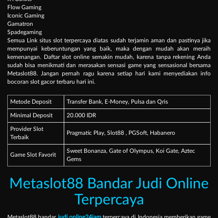
Flow Gaming
Iconic Gaming
Gamatron
Spadegaming
Semua Link situs slot terpercaya diatas sudah terjamin aman dan pastinya jika
mempunyai keberuntungan yang baik, maka dengan mudah akan meraih
kemenangan. Daftar slot online semakin mudah, karena tanpa rekening Anda
sudah bisa menikmati dan merasakan sensasi game yang sensasional bersama
Metaslot88. Jangan pernah ragu karena setiap hari kami menyediakan info
bocoran slot gacor terbaru hari ini.
Metode Deposit
Transfer Bank, E-Money, Pulsa dan Qris
Minimal Deposit
20.000 IDR
Provider Slot
Pragmatic Play, Slot88 , PGSoft, Habanero
Terbaik
Sweet Bonanza, Gate of Olympus, Koi Gate, Aztec
Game Slot Favorit
Gems
Metaslot88 Bandar Judi Online
Terpercaya
Metaslot88 bandar
judi online24jam
terpercaya di Indonesia memberikan game