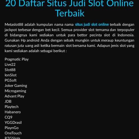
20 Daftar Situs Judi Slot Online
Terbaik
Metaslot88 adalah kumpulan nama nama
situs judi slot online
terbaik dengan
jackpot terbesar dengan bet kecil. Semua provider slot ternama dan terpopuler
di bidangnya kami sediakan untuk para bettor pecinta slot di Indonesia.
Gunakan Hp android Anda dengan sebaik mungkin untuk meraup keuntungan
ratusan juta uang asli ketika bermain slot bersama kami. Adapun jenis slot yang
kami sediakan adalah sebagai berikut :
Pragmatic Play
Live22
Slot88
IonSlot
PGSoft
Joker Gaming
Microgaming
Advant Play
JDB
Playtech
Habanero
CQ9
YGGDrasil
PlaynGo
OneTouch
RTGSlots