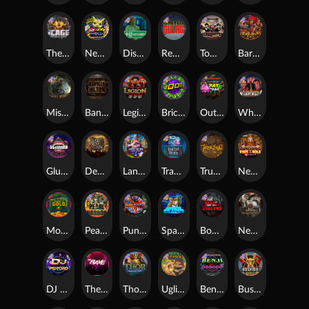
The Cage
Nexus Outsourced
Disturbed
Remember Gulag
Tombstone No Mercy
Barbarian Fury
Misery Mining
Bangkok Hilton
Legion X
Brick Snake 2000
Outsourced: Payday
Whacked
Gluttony
Dead Men Walking
Land of the Free
Tractor Beam
True kult
Nexus Fire In The Hole xBomb
Monkey's Gold xPays
Pearl Harbor
Punk Rocker
Space Donkey
Book Of Shadows
Nexus Tombstone RIP
DJ Psycho
The Rave
Thor: Hammer Time
Ugliest Catch
Benji Killed in Vegas
Bushido Way xNudge