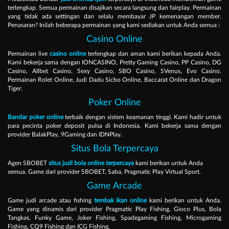
terlengkap. Semua permainan disajikan secara langsung dan fairplay. Permainan
yang tidak ada settingan dan selalu membayar JP kemenangan member.
Penasaran? Inilah beberapa permainan yang kami sediakan untuk Anda semua :
Casino Online
Permainan live
casino online
terlengkap dan aman kami berikan kepada Anda.
Kami bekerja sama dengan IONCASINO, Pretty Gaming Casino, PP Casino, DG
Casino, Allbet Casino, Sexy Casino, SBO Casino, SVenus, Evo Casino.
Permainan Rolet Online, Judi Dadu Sicbo Online, Baccarat Online dan Dragon
Tiger.
Poker Online
Bandar poker online
terbaik dengan sistem keamanan tinggi. Kami hadir untuk
para pecinta poker deposit pulsa di Indonesia. Kami bekerja sama dengan
provider BalakPlay, 9Gaming dan IDNPlay.
Situs Bola Terpercaya
Agen SBOBET
situs judi bola online terpercaya
kami berikan untuk Anda
semua. Game dari provider SBOBET, Saba, Pragmatic Play Virtual Sport.
Game Arcade
Game judi arcade atau fishing
tembak ikan online
kami berikan untuk Anda.
Game yang dinamis dari provider Pragmatic Play Fishing, Gioco Plus, Bola
Tangkas, Funky Game, Joker Fishing, Spadegaming Fishing, Microgaming
Fishing, CQ9 Fishing dan ICG Fishing.