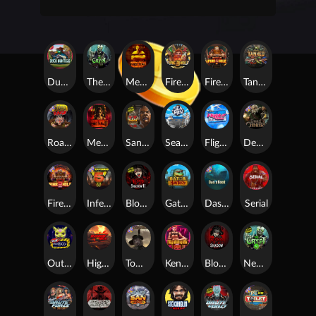
Duck Hunters
The Crypt
Mental
Fire in the Hole 3
Fire In The Hole xBomb
Tanked
Road Rage
Mental 2
San Quentin 2: Death Row
Seamen
Flight Mode
Dead Canary
Fire in the Hole 2
Infectious 5 xWays
Blood & Shadow 2
Gator Hunters
Das xBoot
Serial
Outsourced
Highway to Hell
Tombstone RIP
Kenneth Must Die
Blood & Shadow
Nexus The Crypt