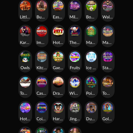
Little Bighorn
Buffalo Hunter
East Coast Vs West Coast
Milky Ways
Bonus Bunnies
Walk of Shame
Karen Maneater
Immortal Fruits
Hot Nudge
The Creepy Carnival
Mayan Magic Wildfire
Manhattan Goes Wild
Owls
Kitchen Drama: Sushi Mania
Gaelic Gold
Fruits
Ice Ice Yeti
Starstruck
Tombstone
Casino Win Spin
Dragon Tribe
WiXX
Poison Eve
Tomb of Nefertiti
Hot 4 Cash
Coins of Fortune
Harlequin Carnival
Jingle Balls
Dungeon Quest
Golden Genie And The Walking Wilds