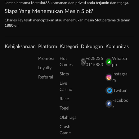
karena bersama Metaslot88 keamanan dan privasi anda terjamin dan terjaga.
Siapa Yang Menemukan Mesin Slot?
Charles Fey telah menciptakan atau menemukan mesin Slot pertama di tahun
1880-an.
Kebijaksanaan
Platform
Kategori
Dukungan
Komunitas
Promosi
Hot
+628226
Whatsa
Games
0115883
pp
Loyalty
Slots
Instagra
Referral
m
Live
Casino
Twitter
Race
Faceboo
k
Togel
Olahraga
Crash
Game