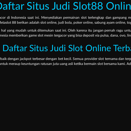
aftar Situs Judi Slot88 Onli
gacor di Indonesia saat ini. Menyediakan permainan slot terlengkap dan gampang me
lot 88 berikan adalah slot online, judi bola, poker online, sabung ayam online, toge
n hal yang mudah untuk ditemukan saat ini. Oleh karena itu jangan pernah ragu un
nesia memberikan game slot mesin tergacor yang bisa deposit via pulsa, dana, ovo, li
 Daftar Situs Judi Slot Online Terb
rbaik dengan jackpot terbesar dengan bet kecil. Semua provider slot ternama dan ter
uk meraup keuntungan ratusan juta uang asli ketika bermain slot bersama kami. Adap