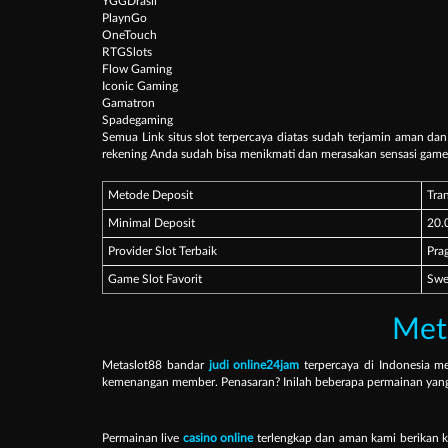
YGGDrasil
PlaynGo
OneTouch
RTGSlots
Flow Gaming
Iconic Gaming
Gamatron
Spadegaming
Semua Link situs slot terpercaya diatas sudah terjamin aman d
rekening Anda sudah bisa menikmati dan merasakan sensasi game y
Metode Deposit
Tra
Minimal Deposit
20.
Provider Slot Terbaik
Pra
Game Slot Favorit
Swe
Meta
Metaslot88 bandar
judi online24jam
terpercaya di Indonesia m
kemenangan member. Penasaran? Inilah beberapa permainan yang
Permainan live
casino online
terlengkap dan aman kami berikan 