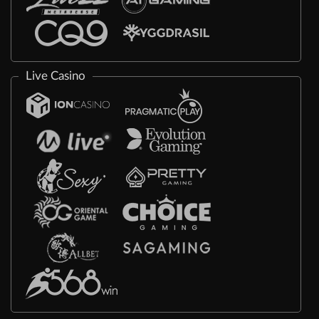
Live Casino