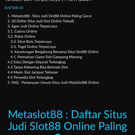
DAFTAR ISI
1. Metaslot88 : Situs Judi Slot88 Online Paling Gacor
2. 20 Daftar Situs Judi Slot Online Terbaik
3. Agen Judi Online Terpercaya
3.1. Casino Online
3.2. Poker Online
3.3. Situs Bola Terpercaya
3.4. Togel Online Terpercaya
4. Keuntungan Bergabung Bersama Situs Slot88 Online
4.1. Permainan Game Slot Gampang Menang
4.2 Situs Dengan Deposit Terlengkap
4.3 Tanpa Rekening Bisa Bermain Slot
4.4 Mesin Slot Jackpot Terbesar
4.5 Penyedia Slot Terlengkap
5. FAQ - Pertanyaan Umum Situs Judi MetaSlot88 Online
Metaslot88 : Daftar Situs
Judi Slot88 Online Paling