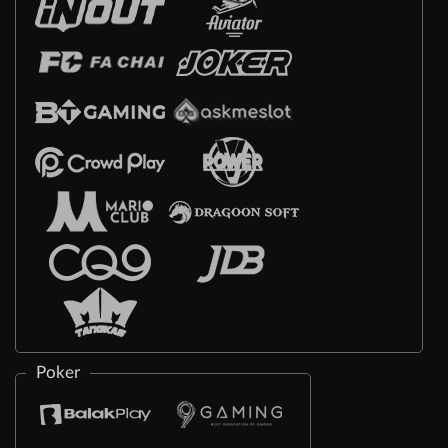
Poker