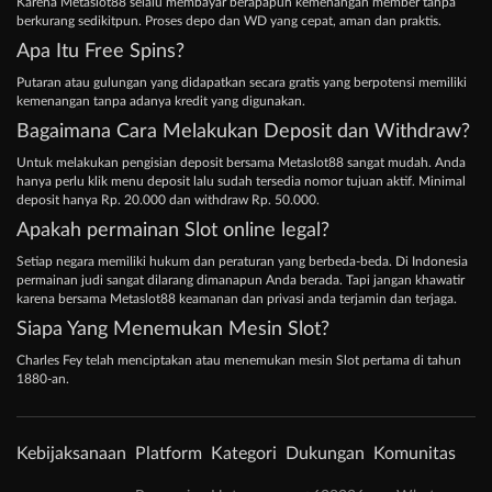
Karena Metaslot88 selalu membayar berapapun kemenangan member tanpa
berkurang sedikitpun. Proses depo dan WD yang cepat, aman dan praktis.
Apa Itu Free Spins?
Putaran atau gulungan yang didapatkan secara gratis yang berpotensi memiliki
kemenangan tanpa adanya kredit yang digunakan.
Bagaimana Cara Melakukan Deposit dan Withdraw?
Untuk melakukan pengisian deposit bersama Metaslot88 sangat mudah. Anda
hanya perlu klik menu deposit lalu sudah tersedia nomor tujuan aktif. Minimal
deposit hanya Rp. 20.000 dan withdraw Rp. 50.000.
Apakah permainan Slot online legal?
Setiap negara memiliki hukum dan peraturan yang berbeda-beda. Di Indonesia
permainan judi sangat dilarang dimanapun Anda berada. Tapi jangan khawatir
karena bersama Metaslot88 keamanan dan privasi anda terjamin dan terjaga.
Siapa Yang Menemukan Mesin Slot?
Charles Fey telah menciptakan atau menemukan mesin Slot pertama di tahun
1880-an.
Kebijaksanaan
Platform
Kategori
Dukungan
Komunitas