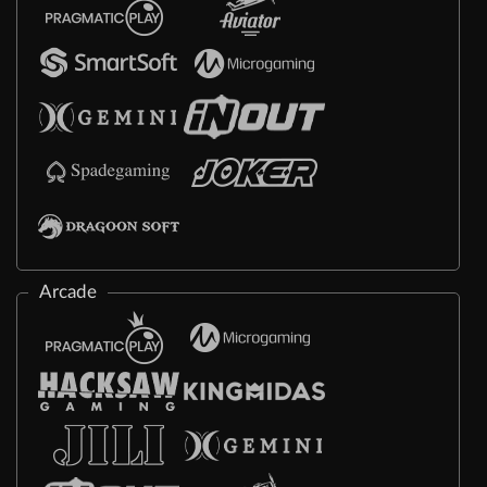
Arcade