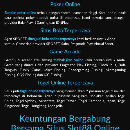
Poker Online
Bandar poker online
terbaik dengan sistem keamanan tinggi. Kami hadir untuk
para pecinta poker deposit pulsa di Indonesia. Kami bekerja sama dengan
provider BalakPlay, 9Gaming dan IDNPlay.
Situs Bola Terpercaya
Agen SBOBET
situs judi bola online terpercaya
kami berikan untuk Anda
semua. Game dari provider SBOBET, Saba, Pragmatic Play Virtual Sport.
Game Arcade
Game judi arcade atau fishing
tembak ikan online
kami berikan untuk Anda.
Game yang dinamis dari provider Pragmatic Play Fishing, Gioco Plus, Bola
Tangkas, Funky Game, Joker Fishing, Spadegaming Fishing, Microgaming
Fishing, CQ9 Fishing dan ICG Fishing.
Togel Online Terpercaya
Situs judi
togel online terpercaya
yang menyediakan 9 pasaran togel resmi dan
terpercaya di Indonesia. Adapun pasaran yang kami sediakan adalah Togel
China, Togel Sydney, Nusantara, Togel Taiwan, Togel Cambodia, Japan, Togel
Singapore, Togel Hongkong, Mongolia.
Keuntungan Bergabung
Bersama Situs Slot88 Online