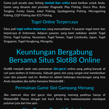
Game judi arcade atau fishing
tembak ikan online
kami berikan untuk Anda.
Game yang dinamis dari provider Pragmatic Play Fishing, Gioco Plus, Bola
Tangkas, Funky Game, Joker Fishing, Spadegaming Fishing, Microgaming
Fishing, CQ9 Fishing dan ICG Fishing.
Togel Online Terpercaya
Situs judi
togel online terpercaya
yang menyediakan 9 pasaran togel resmi dan
terpercaya di Indonesia. Adapun pasaran yang kami sediakan adalah Togel
China, Togel Sydney, Nusantara, Togel Taiwan, Togel Cambodia, Japan, Togel
Singapore, Togel Hongkong, Mongolia.
Keuntungan Bergabung
Bersama Situs Slot88 Online
Slot88 menjadi salah satu permainan
slot gacor
online yang paling banyak di
cari para slotters di Indonesia. Sebuah game slot yang sangat viral memberikan
cuan dan populer saat ini. Berikut ini adalah beberapa keuntungan yang bisa
Anda dapatkan jika daftar bersama Metaslot88 :
Permainan Game Slot Gampang Menang
Jika mencari situs slot gacor dan gampang menang pastinya hanya di
Metaslot88. Hanya dengan bet kecil Anda bisa berkesempatan mendapat
puluhan juta dari free spin.