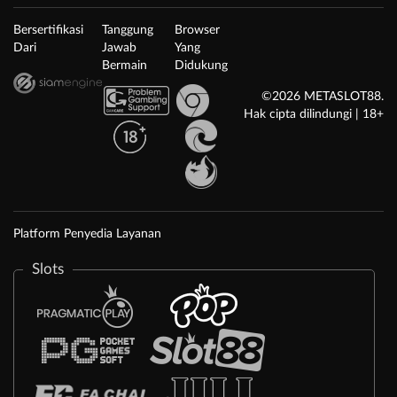
Bersertifikasi
Tanggung
Browser
Dari
Jawab
Yang
Bermain
Didukung
©2026 METASLOT88.
Hak cipta dilindungi | 18+
Platform Penyedia Layanan
Slots