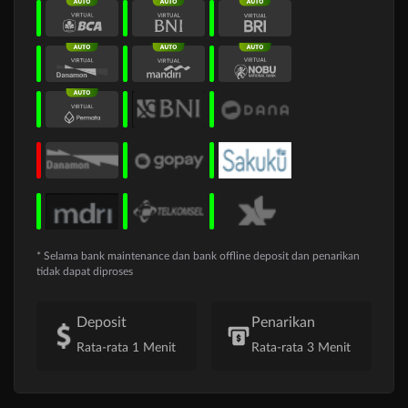
* Selama bank maintenance dan bank offline deposit dan penarikan
tidak dapat diproses
Deposit
Penarikan
Rata-rata 1 Menit
Rata-rata 3 Menit