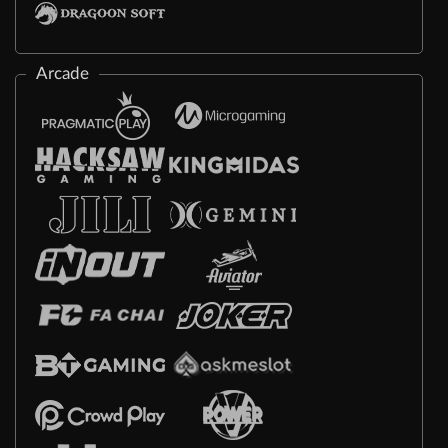
Arcade