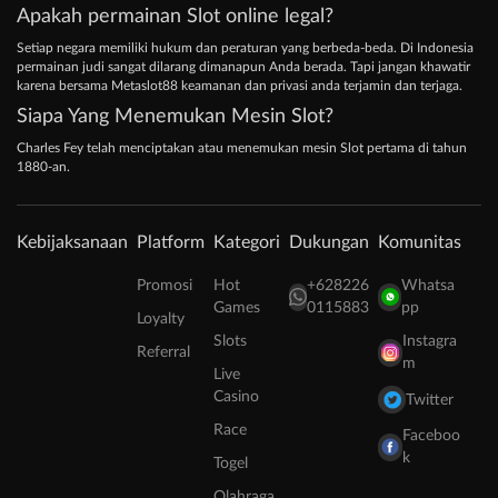
Apakah permainan Slot online legal?
Setiap negara memiliki hukum dan peraturan yang berbeda-beda. Di Indonesia
permainan judi sangat dilarang dimanapun Anda berada. Tapi jangan khawatir
karena bersama Metaslot88 keamanan dan privasi anda terjamin dan terjaga.
Siapa Yang Menemukan Mesin Slot?
Charles Fey telah menciptakan atau menemukan mesin Slot pertama di tahun
1880-an.
Kebijaksanaan
Platform
Kategori
Dukungan
Komunitas
Promosi
Hot
+628226
Whatsa
Games
0115883
pp
Loyalty
Slots
Instagra
Referral
m
Live
Casino
Twitter
Race
Faceboo
k
Togel
Olahraga