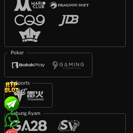
Poker
E-Sports
Sabung Ayam