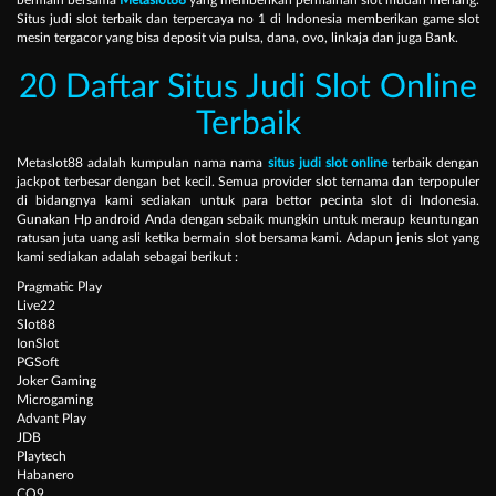
bermain bersama
Metaslot88
yang memberikan permainan slot mudah menang.
Situs judi slot terbaik dan terpercaya no 1 di Indonesia memberikan game slot
mesin tergacor yang bisa deposit via pulsa, dana, ovo, linkaja dan juga Bank.
20 Daftar Situs Judi Slot Online
Terbaik
Metaslot88 adalah kumpulan nama nama
situs judi slot online
terbaik dengan
jackpot terbesar dengan bet kecil. Semua provider slot ternama dan terpopuler
di bidangnya kami sediakan untuk para bettor pecinta slot di Indonesia.
Gunakan Hp android Anda dengan sebaik mungkin untuk meraup keuntungan
ratusan juta uang asli ketika bermain slot bersama kami. Adapun jenis slot yang
kami sediakan adalah sebagai berikut :
Pragmatic Play
Live22
Slot88
IonSlot
PGSoft
Joker Gaming
Microgaming
Advant Play
JDB
Playtech
Habanero
CQ9