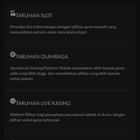
TARUHAN SLOT
Penyedia slot online dengan beragam pilihan game menarik yang
memudahkan pemain untuk mencapai jackpot
TARUHAN OLAHRAGA
Sportsbook Gaming Platform Terbaik menawarkan lebih banyak game,
odds yang lebih tinggi, dan menyediakan pilihan yang lebih banyak
untuk pemain.
TARUHAN LIVE KASINO
Platform Pilihan bagi perusahaan-perusahaan terbaik di dunia, dengan
pilihan variasi game terbanyak