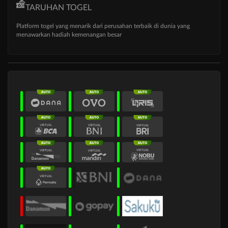
TARUHAN TOGEL
Platform togel yang menarik dari perusahan terbaik di dunia yang
menawarkan hadiah kemenangan besar