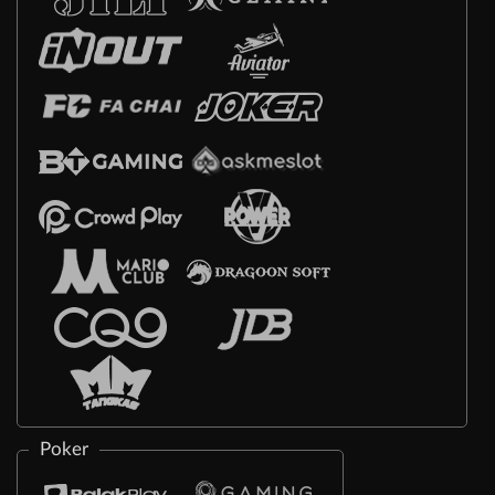
Poker