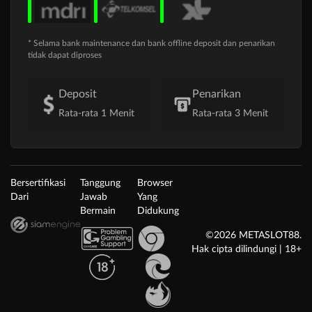
* Selama bank maintenance dan bank offline deposit dan penarikan
tidak dapat diproses
Deposit
Penarikan
Rata-rata 1 Menit
Rata-rata 3 Menit
Bersertifikasi
Tanggung
Browser
Dari
Jawab
Yang
Bermain
Didukung
©2026 METASLOT88.
Hak cipta dilindungi | 18+