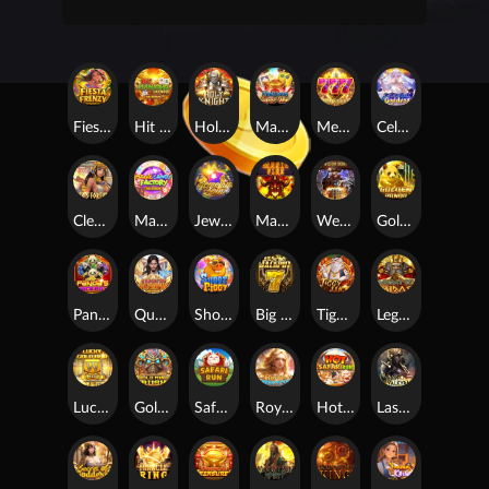
Fiesta Frenzy
Hit Mahjong Wins
Holy Knight
Mahjong Super Wins
Mega Sevens
Celestial Goddess
Cleo’s Fortune
Magic Candy Factory
Jewely Spin
Magic Fire
Western Sherrif
Golden Panda
Panda’s Jackpot
Quests of Olympus
Shoot Piggy
Big Sevens Jackpot
Tiggy Luck
Legacy of Midas
Lucky Goldbar
Gold Mine Rush
Safari Run
Royal Princess
Hot Safari Run
Last Valkyrie