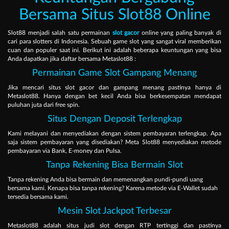
Bersama Situs Slot88 Online
Slot88 menjadi salah satu permainan
slot gacor
online yang paling banyak di
cari para slotters di Indonesia. Sebuah game slot yang sangat viral memberikan
cuan dan populer saat ini. Berikut ini adalah beberapa keuntungan yang bisa
Anda dapatkan jika daftar bersama Metaslot88 :
Permainan Game Slot Gampang Menang
Jika mencari situs slot gacor dan gampang menang pastinya hanya di
Metaslot88. Hanya dengan bet kecil Anda bisa berkesempatan mendapat
puluhan juta dari free spin.
Situs Dengan Deposit Terlengkap
Kami melayani dan menyediakan dengan sistem pembayaran terlengkap. Apa
saja sistem pembayaran yang disediakan? Meta Slot88 menyediakan metode
pembayaran via Bank, E-money dan Pulsa.
Tanpa Rekening Bisa Bermain Slot
Tanpa rekening Anda bisa bermain dan memenangkan pundi-pundi uang
bersama kami. Kenapa bisa tanpa rekening? Karena metode via E-Wallet sudah
tersedia bersama kami.
Mesin Slot Jackpot Terbesar
Metaslot88 adalah situs judi slot dengan RTP tertinggi dan pastinya