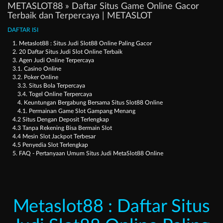
METASLOT88 » Daftar Situs Game Online Gacor
Terbaik dan Terpercaya | METASLOT
DAFTAR ISI
1. Metaslot88 : Situs Judi Slot88 Online Paling Gacor
2. 20 Daftar Situs Judi Slot Online Terbaik
3. Agen Judi Online Terpercaya
3.1. Casino Online
3.2. Poker Online
3.3. Situs Bola Terpercaya
3.4. Togel Online Terpercaya
4. Keuntungan Bergabung Bersama Situs Slot88 Online
4.1. Permainan Game Slot Gampang Menang
4.2 Situs Dengan Deposit Terlengkap
4.3 Tanpa Rekening Bisa Bermain Slot
4.4 Mesin Slot Jackpot Terbesar
4.5 Penyedia Slot Terlengkap
5. FAQ - Pertanyaan Umum Situs Judi MetaSlot88 Online
Metaslot88 : Daftar Situs