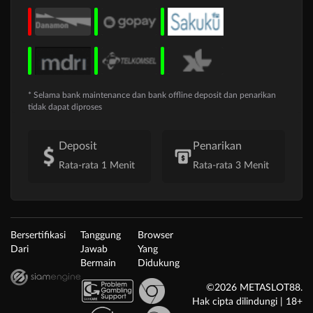
* Selama bank maintenance dan bank offline deposit dan penarikan
tidak dapat diproses
Deposit
Penarikan
Rata-rata 1 Menit
Rata-rata 3 Menit
Bersertifikasi
Tanggung
Browser
Dari
Jawab
Yang
Bermain
Didukung
©2026 METASLOT88.
Hak cipta dilindungi | 18+