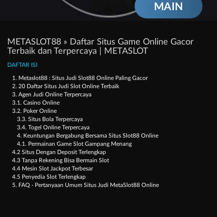
MAIN
METASLOT88 » Daftar Situs Game Online Gacor
Terbaik dan Terpercaya | METASLOT
DAFTAR ISI
1. Metaslot88 : Situs Judi Slot88 Online Paling Gacor
2. 20 Daftar Situs Judi Slot Online Terbaik
3. Agen Judi Online Terpercaya
3.1. Casino Online
3.2. Poker Online
3.3. Situs Bola Terpercaya
3.4. Togel Online Terpercaya
4. Keuntungan Bergabung Bersama Situs Slot88 Online
4.1. Permainan Game Slot Gampang Menang
4.2 Situs Dengan Deposit Terlengkap
4.3 Tanpa Rekening Bisa Bermain Slot
4.4 Mesin Slot Jackpot Terbesar
4.5 Penyedia Slot Terlengkap
5. FAQ - Pertanyaan Umum Situs Judi MetaSlot88 Online