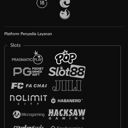
Platform Penyedia Layanan
Slots