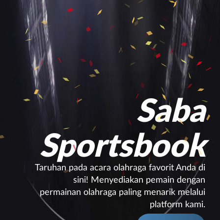
Saba
Sportsbook
Taruhan pada acara olahraga favorit Anda di
sini! Menyediakan pemain dengan
permainan olahraga paling menarik melalui
platform kami.