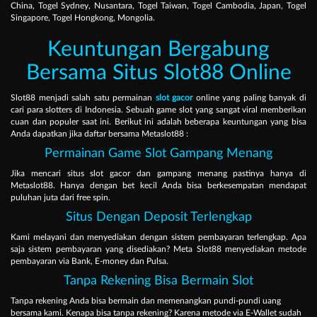
China, Togel Sydney, Nusantara, Togel Taiwan, Togel Cambodia, Japan, Togel
Singapore, Togel Hongkong, Mongolia.
Keuntungan Bergabung
Bersama Situs Slot88 Online
Slot88 menjadi salah satu permainan
slot gacor
online yang paling banyak di
cari para slotters di Indonesia. Sebuah game slot yang sangat viral memberikan
cuan dan populer saat ini. Berikut ini adalah beberapa keuntungan yang bisa
Anda dapatkan jika daftar bersama Metaslot88 :
Permainan Game Slot Gampang Menang
Jika mencari situs slot gacor dan gampang menang pastinya hanya di
Metaslot88. Hanya dengan bet kecil Anda bisa berkesempatan mendapat
puluhan juta dari free spin.
Situs Dengan Deposit Terlengkap
Kami melayani dan menyediakan dengan sistem pembayaran terlengkap. Apa
saja sistem pembayaran yang disediakan? Meta Slot88 menyediakan metode
pembayaran via Bank, E-money dan Pulsa.
Tanpa Rekening Bisa Bermain Slot
Tanpa rekening Anda bisa bermain dan memenangkan pundi-pundi uang
bersama kami. Kenapa bisa tanpa rekening? Karena metode via E-Wallet sudah